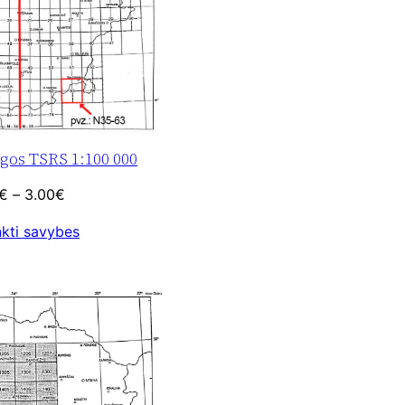
gos TSRS 1:100 000
Price
€
–
3.00
€
range:
nkti savybes
1.50€
through
3.00€