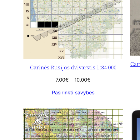
Car
Carinės Rusijos dvivarstis 1:84 000
Price
7.00
€
–
10.00
€
range:
Pasirinkti savybes
7.00€
through
10.00€