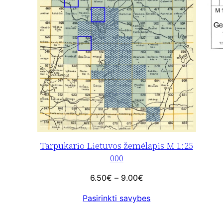
Tarpukario Lietuvos žemėlapis M 1:25
000
Price
6.50
€
–
9.00
€
range:
Pasirinkti savybes
6.50€
through