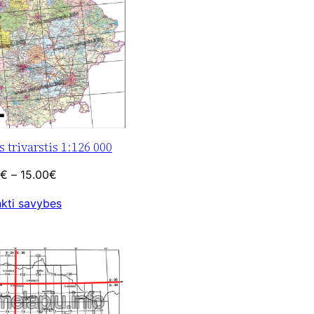
 trivarstis 1:126 000
Price
€
–
15.00
€
range:
nkti savybes
10.00€
through
15.00€