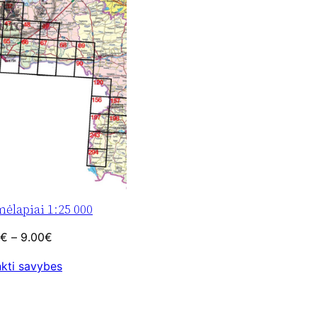
ėlapiai 1:25 000
Price
€
–
9.00
€
range:
nkti savybes
6.50€
through
9.00€