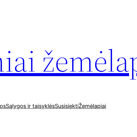
iai žemėla
nos
Sąlygos ir taisyklės
Susisiekti
Žemėlapiai