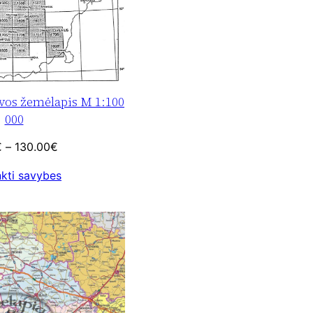
vos žemėlapis M 1:100
000
Price
€
–
130.00
€
range:
nkti savybes
3.50€
through
130.00€