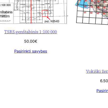
TSRS genštabinis 1:100 000
50.00
€
Pasirinkti savybes
Vokiški žem
6.50
Pasiri