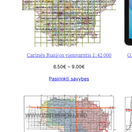
G
Carinės Rusijos vienvarstis 1:42 000
Price
6.50
€
–
9.00
€
range:
Pasirinkti savybes
6.50€
through
9.00€