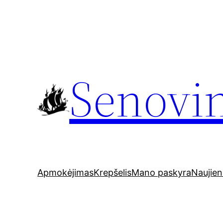
Eiti
prie
turinio
Senovin
Apmokėjimas
Krepšelis
Mano paskyra
Naujie