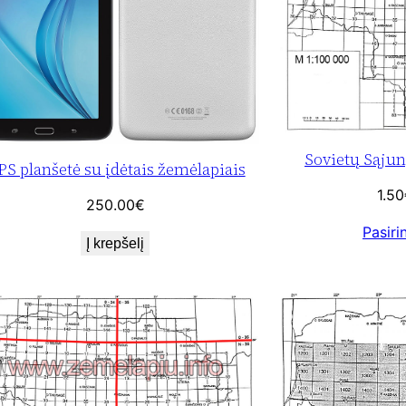
Sovietų Sąjun
PS planšetė su įdėtais žemėlapiais
1.50
250.00
€
Pasiri
Į krepšelį