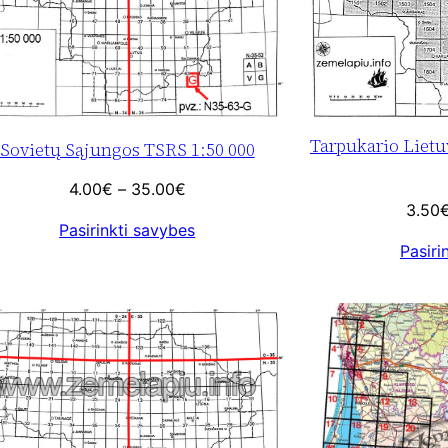
Tarpukario Lietu
Sovietų Sąjungos TSRS 1:50 000
Price
4.00
€
–
35.00
€
3.50
range:
Pasirinkti savybes
4.00€
Pasiri
through
35.00€