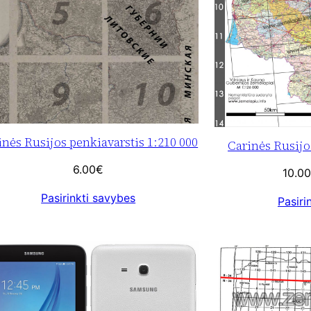
inės Rusijos penkiavarstis 1:210 000
Carinės Rusijos
6.00
€
10.00
Pasirinkti savybes
Pasiri